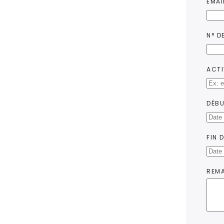
EMAI
N° DE
ACTI
DÉBU
FIN 
REM