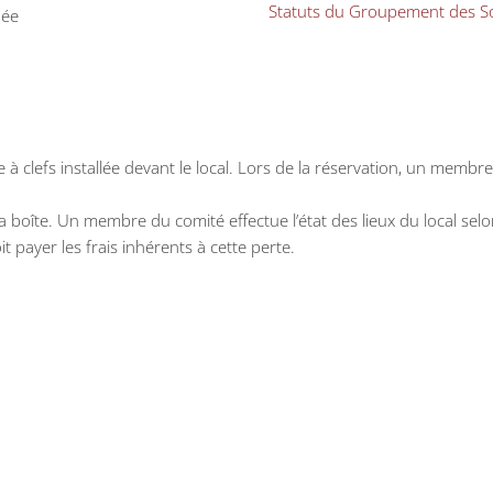
Statuts du Groupement des So
née
e
e à clefs installée devant le local. Lors de la réservation, un me
la boîte. Un membre du comité effectue l’état des lieux du local selo
oit payer les frais inhérents à cette perte.