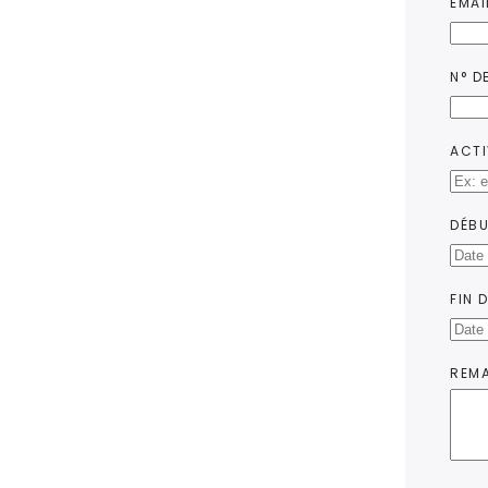
EMAI
N° DE
ACTI
DÉBU
FIN 
REM