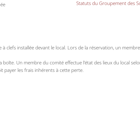
Statuts du Groupement des So
née
e
e à clefs installée devant le local. Lors de la réservation, un me
la boîte. Un membre du comité effectue l’état des lieux du local selo
oit payer les frais inhérents à cette perte.