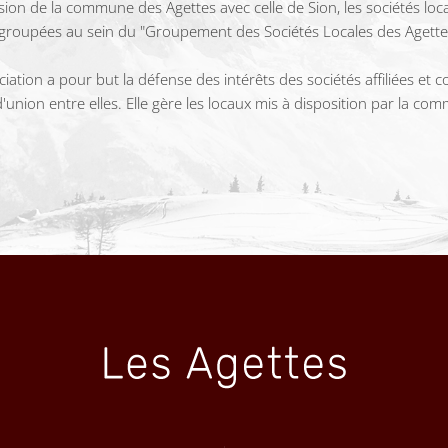
sion de la commune des Agettes avec celle de Sion, les sociétés loc
groupées au sein du "Groupement des Sociétés Locales des Agette
ciation a pour but la défense des intérêts des sociétés affiliées et c
 d'union entre elles. Elle gère les locaux mis à disposition par la co