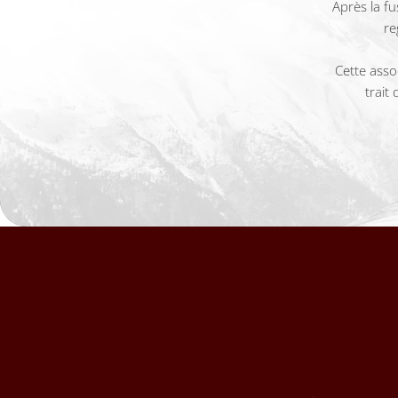
Après la fu
re
Cette asso
trait