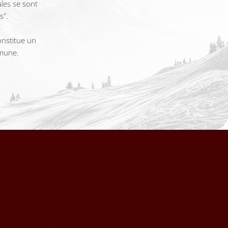
ales se sont
s".
onstitue un
mmune.